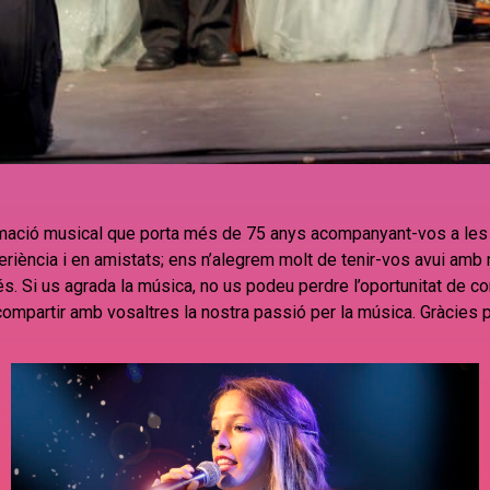
rmació musical que porta més de 75 anys acompanyant-vos a les
riència i en amistats; ens n’alegrem molt de tenir-vos avui amb 
és. Si us agrada la música, no us podeu perdre l’oportunitat de 
ompartir amb vosaltres la nostra passió per la música. Gràcies p