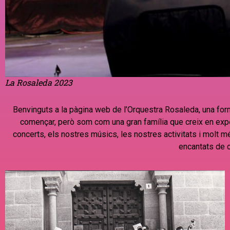
La Rosaleda 2023
Benvinguts a la pàgina web de l’Orquestra Rosaleda, una fo
començar, però som com una gran família que creix en expe
concerts, els nostres músics, les nostres activitats i molt m
encantats de c